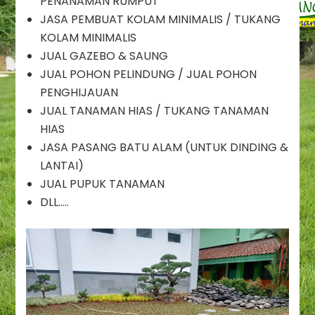
PENANAMAN RUMPUT
Dekorasi
Taman
JASA PEMBUAT KOLAM MINIMALIS / TUKANG
Kelapa
KOLAM MINIMALIS
Dua
JUAL GAZEBO & SAUNG
/
JUAL POHON PELINDUNG / JUAL POHON
Jasa
PENGHIJAUAN
Renovasi
Taman
JUAL TANAMAN HIAS / TUKANG TANAMAN
Kelapa
HIAS
Dua
JASA PASANG BATU ALAM (UNTUK DINDING &
/
LANTAI)
Jasa
Pembuatan
JUAL PUPUK TANAMAN
Taman
DLL…..
Kelapa
Dua