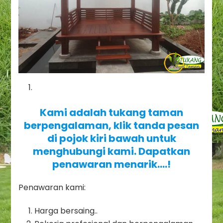
Kami adalah tukang taman
berpengalaman, klik tanda pesan
di pojok kiri bawah untuk
menghubungi kami. Dapatkan
penawaran menarik….!
Penawaran kami:
Harga bersaing..