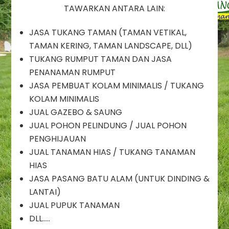
Taman
TAWARKAN ANTARA LAIN:
Kedoya
/
JASA TUKANG TAMAN (TAMAN VETIKAL,
Jasa
Dekorasi
TAMAN KERING, TAMAN LANDSCAPE, DLL)
Taman
TUKANG RUMPUT TAMAN DAN JASA
Kedoya
PENANAMAN RUMPUT
/
JASA PEMBUAT KOLAM MINIMALIS / TUKANG
Jasa
Renovasi
KOLAM MINIMALIS
Taman
JUAL GAZEBO & SAUNG
Kedoya
JUAL POHON PELINDUNG / JUAL POHON
/
PENGHIJAUAN
Jasa
JUAL TANAMAN HIAS / TUKANG TANAMAN
Pembuatan
Taman
HIAS
Kedoya
JASA PASANG BATU ALAM (UNTUK DINDING &
LANTAI)
JUAL PUPUK TANAMAN
DLL…..