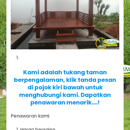
Kami adalah tukang taman
berpengalaman, klik tanda pesan
di pojok kiri bawah untuk
menghubungi kami. Dapatkan
penawaran menarik….!
Penawaran kami:
Harga bersaing..