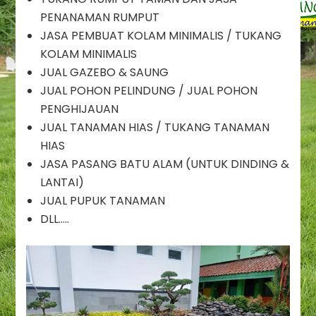
Jasa
PENANAMAN RUMPUT
Dekorasi
Taman
JASA PEMBUAT KOLAM MINIMALIS / TUKANG
Pondok
KOLAM MINIMALIS
Melati
JUAL GAZEBO & SAUNG
/
JUAL POHON PELINDUNG / JUAL POHON
Jasa
PENGHIJAUAN
Renovasi
Taman
JUAL TANAMAN HIAS / TUKANG TANAMAN
Pondok
HIAS
Melati
JASA PASANG BATU ALAM (UNTUK DINDING &
/
LANTAI)
Jasa
Pembuatan
JUAL PUPUK TANAMAN
Taman
DLL…..
Pondok
Melati