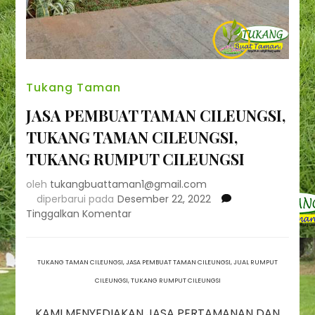
Tukang Taman
JASA PEMBUAT TAMAN CILEUNGSI,
TUKANG TAMAN CILEUNGSI,
TUKANG RUMPUT CILEUNGSI
oleh
tukangbuattaman1@gmail.com
diperbarui pada
Desember 22, 2022
pada
Tinggalkan Komentar
JASA
PEMBUAT
TAMAN
TUKANG TAMAN CILEUNGSI, JASA PEMBUAT TAMAN CILEUNGSI, JUAL RUMPUT
CILEUNGSI,
CILEUNGSI, TUKANG RUMPUT CILEUNGSI
TUKANG
TAMAN
KAMI MENYEDIAKAN JASA PERTAMANAN DAN