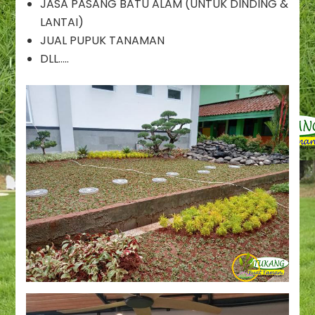
JASA PASANG BATU ALAM (UNTUK DINDING &
Jasa
Pembuatan
LANTAI)
Taman
JUAL PUPUK TANAMAN
Warung
DLL…..
Buncit