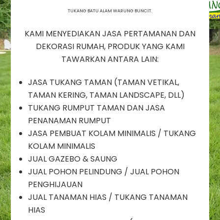
Rumput
TUKANG BATU ALAM WARUNG BUNCIT.
Warung
Buncit
KAMI MENYEDIAKAN JASA PERTAMANAN DAN
/
DEKORASI RUMAH, PRODUK YANG KAMI
Tukang
Taman
TAWARKAN ANTARA LAIN:
Warung
Buncit
JASA TUKANG TAMAN (TAMAN VETIKAL,
/
TAMAN KERING, TAMAN LANDSCAPE, DLL)
Jasa
TUKANG RUMPUT TAMAN DAN JASA
Dekorasi
Taman
PENANAMAN RUMPUT
Warung
JASA PEMBUAT KOLAM MINIMALIS / TUKANG
Buncit
KOLAM MINIMALIS
/
JUAL GAZEBO & SAUNG
Jasa
JUAL POHON PELINDUNG / JUAL POHON
Renovasi
Taman
PENGHIJAUAN
Warung
JUAL TANAMAN HIAS / TUKANG TANAMAN
Buncit
HIAS
/