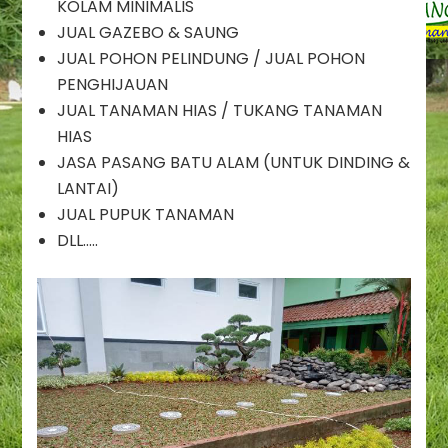
Taman
KOLAM MINIMALIS
Duri
JUAL GAZEBO & SAUNG
Kepa
JUAL POHON PELINDUNG / JUAL POHON
/
PENGHIJAUAN
Jasa
JUAL TANAMAN HIAS / TUKANG TANAMAN
Renovasi
Taman
HIAS
Duri
JASA PASANG BATU ALAM (UNTUK DINDING &
Kepa
LANTAI)
/
JUAL PUPUK TANAMAN
Jasa
Pembuatan
DLL…..
Taman
Duri
Kepa