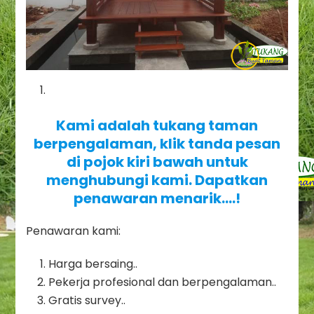
Kami adalah tukang taman
berpengalaman, klik tanda pesan
di pojok kiri bawah untuk
menghubungi kami. Dapatkan
penawaran menarik….!
Penawaran kami:
Harga bersaing..
Pekerja profesional dan berpengalaman..
Gratis survey..