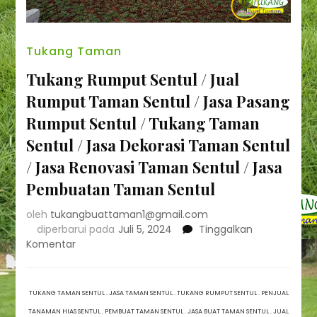
Tukang Taman
Tukang Rumput Sentul / Jual
Rumput Taman Sentul / Jasa Pasang
Rumput Sentul / Tukang Taman
Sentul / Jasa Dekorasi Taman Sentul
/ Jasa Renovasi Taman Sentul / Jasa
Pembuatan Taman Sentul
oleh
tukangbuattaman1@gmail.com
diperbarui pada
Juli 5, 2024
Tinggalkan
pada
Komentar
Tukang
Rumput
Sentul
TUKANG TAMAN SENTUL . JASA TAMAN SENTUL . TUKANG RUMPUT SENTUL . PENJUAL
/
TANAMAN HIAS SENTUL . PEMBUAT TAMAN SENTUL . JASA BUAT TAMAN SENTUL . JUAL