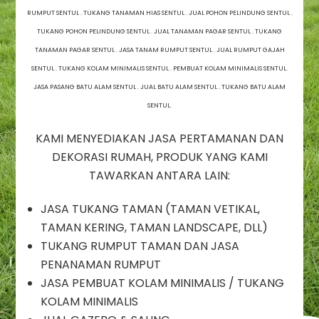
Jual
RUMPUT SENTUL . TUKANG TANAMAN HIAS SENTUL . JUAL POHON PELINDUNG SENTUL .
Rumput
Taman
TUKANG POHON PELINDUNG SENTUL . JUAL TANAMAN PAGAR SENTUL . TUKANG
Sentul
TANAMAN PAGAR SENTUL . JASA TANAM RUMPUT SENTUL . JUAL RUMPUT GAJAH
/
SENTUL . TUKANG KOLAM MINIMALIS SENTUL . PEMBUAT KOLAM MINIMALIS SENTUL.
Jasa
JASA PASANG BATU ALAM SENTUL . JUAL BATU ALAM SENTUL . TUKANG BATU ALAM
Pasang
Rumput
SENTUL.
Sentul
/
KAMI MENYEDIAKAN JASA PERTAMANAN DAN
Tukang
DEKORASI RUMAH, PRODUK YANG KAMI
Taman
TAWARKAN ANTARA LAIN:
Sentul
/
JASA TUKANG TAMAN (TAMAN VETIKAL,
Jasa
Dekorasi
TAMAN KERING, TAMAN LANDSCAPE, DLL)
Taman
TUKANG RUMPUT TAMAN DAN JASA
Sentul
PENANAMAN RUMPUT
/
JASA PEMBUAT KOLAM MINIMALIS / TUKANG
Jasa
Renovasi
KOLAM MINIMALIS
Taman