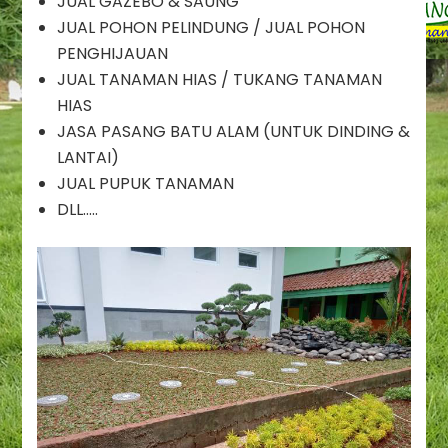
JUAL GAZEBO & SAUNG
Sentul
JUAL POHON PELINDUNG / JUAL POHON
/
PENGHIJAUAN
Jasa
JUAL TANAMAN HIAS / TUKANG TANAMAN
Pembuatan
Taman
HIAS
Sentul
JASA PASANG BATU ALAM (UNTUK DINDING &
LANTAI)
JUAL PUPUK TANAMAN
DLL…..