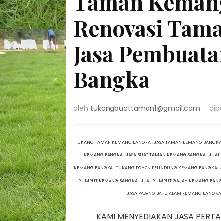
Taman Kemang
Renovasi Tam
Jasa Pembuat
Bangka
oleh
tukangbuattaman1@gmail.com
dip
TUKANG TAMAN KEMANG BANGKA . JASA TAMAN KEMANG BANGKA 
KEMANG BANGKA . JASA BUAT TAMAN KEMANG BANGKA . JUAL
KEMANG BANGKA . TUKANG POHON PELINDUNG KEMANG BANGKA .
RUMPUT KEMANG BANGKA . JUAL RUMPUT GAJAH KEMANG BANGK
JASA PASANG BATU ALAM KEMANG BANGKA
KAMI MENYEDIAKAN JASA PERT