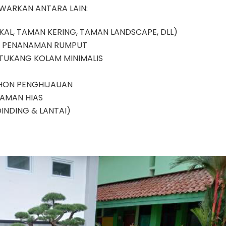
/
WARKAN ANTARA LAIN:
Jasa
Pasang
AL, TAMAN KERING, TAMAN LANDSCAPE, DLL)
Rumput
Kemang
A PENANAMAN RUMPUT
Bangka
 TUKANG KOLAM MINIMALIS
/
Tukang
OHON PENGHIJAUAN
Taman
Kemang
NAMAN HIAS
Bangka
INDING & LANTAI)
/
Jasa
Dekorasi
Taman
Kemang
Bangka
/
Jasa
Renovasi
Taman
Kemang