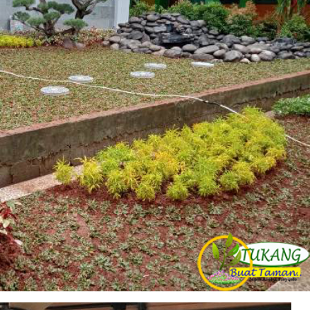
Bangka
/
Jasa
Pembuatan
Taman
Kemang
Bangka